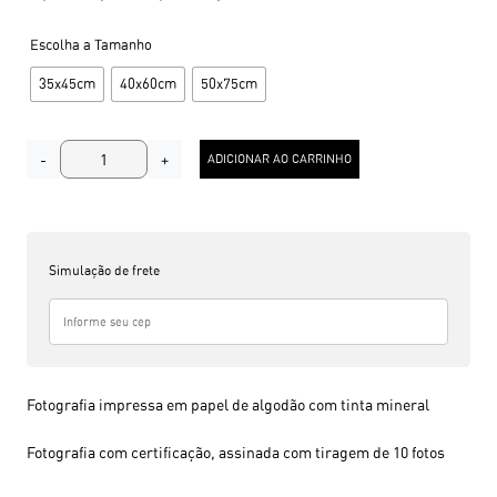
Tamanho
35x45cm
40x60cm
50x75cm
F
-
+
ADICIONAR AO CARRINHO
o
t
o
g
r
a
Simulação de frete
f
i
a
L
a
U
Fotografia impressa em papel de algodão com tinta mineral
r
s
a
Fotografia com certificação, assinada com tiragem de 10 fotos
n
o