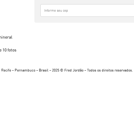
f
i
a
V
e
n
t
mineral
o
n
 10 fotos
o
C
o
q
Recife – Pernambuco – Brasil – 2025 © Fred Jordão – Todos os direitos reservados.
u
e
i
r
o
#
7
6
8
9
q
u