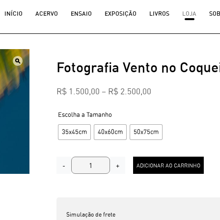
INÍCIO
ACERVO
ENSAIO
EXPOSIÇÃO
LIVROS
LOJA
SO
Fotografia Vento no Coque
R$
1.500,00
–
R$
2.500,00
Tamanho
35x45cm
40x60cm
50x75cm
F
-
+
ADICIONAR AO CARRINHO
o
t
o
g
r
a
Simulação de frete