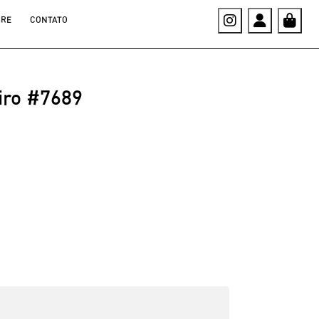
Instagram
Account
Car
BRE
CONTATO
iro #7689